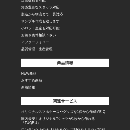
企画提案も可能
知識豊富なスタッフ対応
製造から物流まで一貫対応
サンプル作成も致します
小ロット生産も対応可能
お急ぎ案件相談下さい
アフターフォロー
品質管理・生産管理
商品情報
NEW商品
おすすめ商品
新着情報
関連サービス
オリジナルスマホケースやグッズを1個から作成ME-Q
国内最安！オリジナルTシャツが1枚から作れる
『TUQRU』
ワンランク上のオリジナルグッズ制作を！ヨツバ印刷