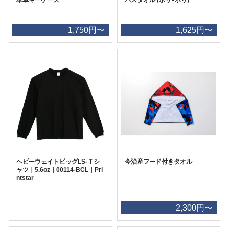
1,750円〜
1,625円〜
ヘビーウェイトビッグLS-Ｔシ
今治産フード付きタオル
ャツ｜5.6oz｜00114-BCL｜Pri
ntstar
2,300円〜