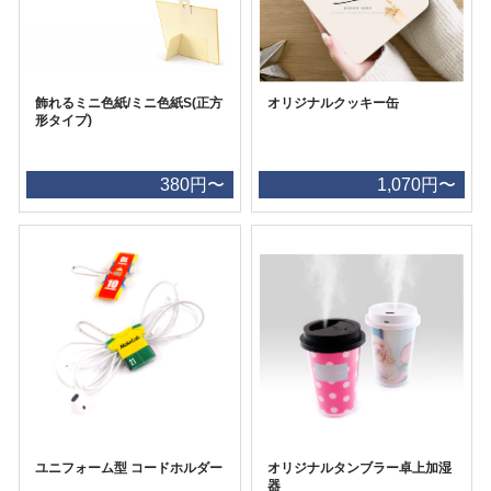
飾れるミニ色紙/ミニ色紙S(正方
オリジナルクッキー缶
形タイプ)
380円〜
1,070円〜
ユニフォーム型 コードホルダー
オリジナルタンブラー卓上加湿
器