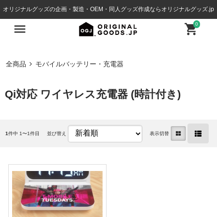
オリジナルグッズの企画・製造・OEM・同人グッズ作成ならオリジナルグッズ.jp
0
全商品
モバイルバッテリー・充電器
Qi対応 ワイヤレス充電器 (時計付き)
1
件中 1〜1件目
並び替え
表示切替