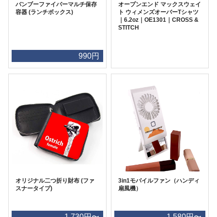
バンブーファイバーマルチ保存
オープンエンド マックスウェイ
容器 (ランチボックス)
ト ウィメンズオーバーTシャツ
｜6.2oz｜OE1301｜CROSS &
STITCH
990円
オリジナル二つ折り財布 (ファ
3in1モバイルファン（ハンディ
スナータイプ)
扇風機）
1,730円〜
1,580円〜