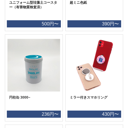
ユニフォーム型珪藻土コースタ
超ミニ色紙
ー（有害物質検査済）
500円〜
390円〜
円柱缶 3000~
ミラー付きスマホリング
236円〜
430円〜