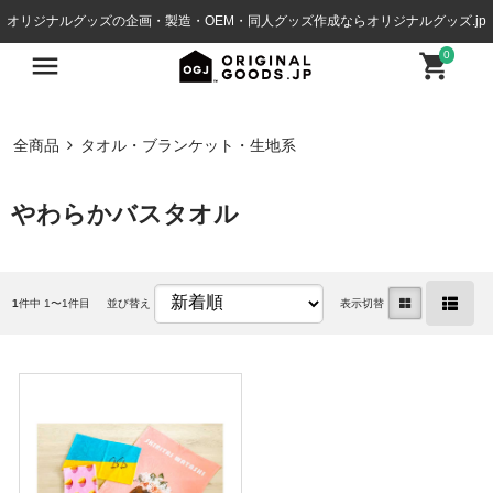
オリジナルグッズの企画・製造・OEM・同人グッズ作成ならオリジナルグッズ.jp
0
全商品
タオル・ブランケット・生地系
やわらかバスタオル
1
件中 1〜1件目
並び替え
表示切替