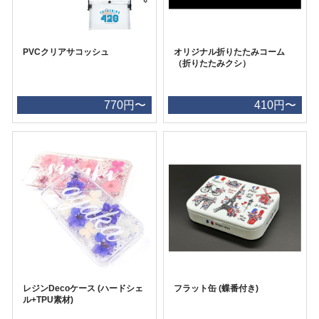
PVCクリアサコッシュ
オリジナル折りたたみコーム
（折りたたみクシ）
770円〜
410円〜
レジンDecoケース (ハードシェ
フラット缶 (蝶番付き)
ル+TPU素材)