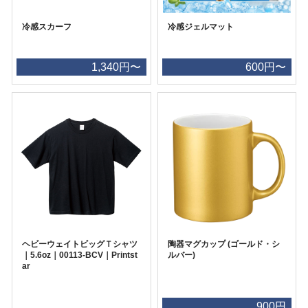
冷感スカーフ
冷感ジェルマット
1,340円〜
600円〜
ヘビーウェイトビッグＴシャツ
陶器マグカップ (ゴールド・シ
｜5.6oz｜00113-BCV｜Printst
ルバー)
ar
900円