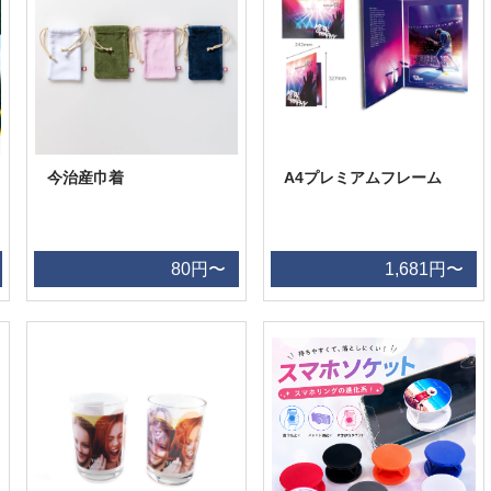
今治産巾着
A4プレミアムフレーム
80円〜
1,681円〜