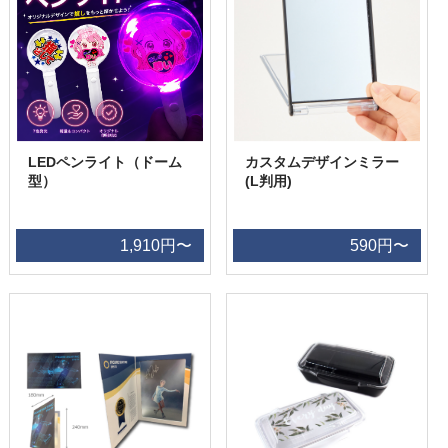
LEDペンライト（ドーム
カスタムデザインミラー
型）
(L判用)
1,910円〜
590円〜