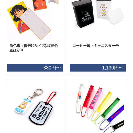
盾色紙（御朱印サイズ)/縦長色
コーヒー缶・キャニスター缶
紙はがき
380円〜
1,130円〜