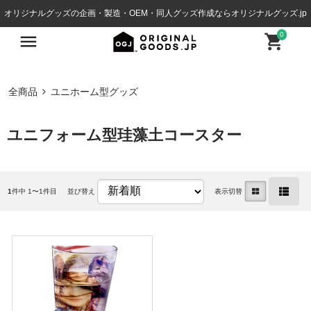
オリジナルグッズの企画・製造・OEM・同人グッズ作成ならオリジナルグッズ.jp
0
全商品
ユニホーム型グッズ
ユニフォーム型珪藻土コースター
1
件中 1〜1件目
並び替え
表示切替