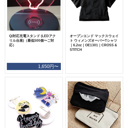
Qi対応充電スタンド (LEDアク
オープンエンド マックスウェイ
リル台座)（最低500個〜ご対
ト ウィメンズオーバーTシャツ
応）
｜6.2oz｜OE1301｜CROSS &
STITCH
1,650円〜