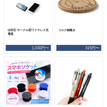
Qi対応 サークル型ワイヤレス充
コルク鍋敷き
電器
1,030円〜
315円〜