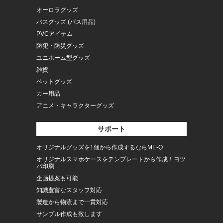
オーロラグッズ
バスグッズ (バス用品)
PVCアイテム
防犯・防災グッズ
ユニホーム型グッズ
雑貨
ペットグッズ
カー用品
アニメ・キャラクターグッズ
サポート
オリジナルグッズを1個から作成するならME-Q
オリジナルスマホケースをテンプレートから作成！ヨツ
バ印刷
企画提案も可能
知識豊富なスタッフ対応
製造から物流まで一貫対応
サンプル作成も致します