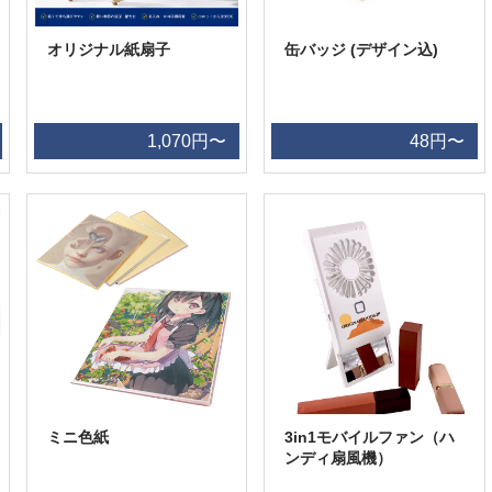
オリジナル紙扇子
缶バッジ (デザイン込)
1,070円〜
48円〜
ミニ色紙
3in1モバイルファン（ハ
ンディ扇風機）