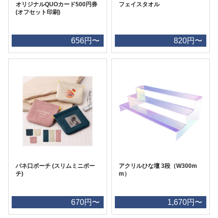
オリジナルQUOカード500円券
フェイスタオル
(オフセット印刷)
656円〜
820円〜
バネ口ポーチ (スリムミニポー
アクリルひな壇 3段（W300m
チ)
m）
670円〜
1,670円〜