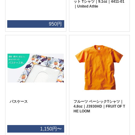
ット Tシャツ｜9.1oz｜4411-01
｜United Athle
950円
パスケース
フルーツ ベーシックTシャツ｜
4.8oz｜J3930HD｜FRUIT OF T
HE LOOM
1,150円〜