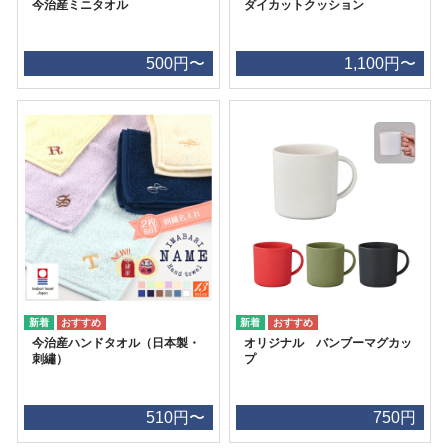
今治産ミニタオル
ダイカットクッション
500円〜
1,100円〜
今治産ハンドタオル（日本製・
オリジナル バンブーマグカッ
刺繡）
プ
510円〜
750円