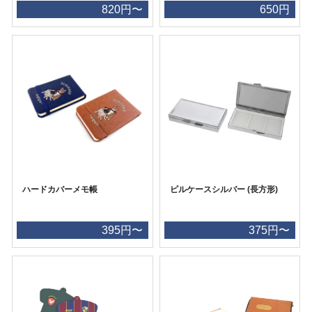
820円〜
650円
ハードカバーメモ帳
ピルケースシルバー (長方形)
395円〜
375円〜