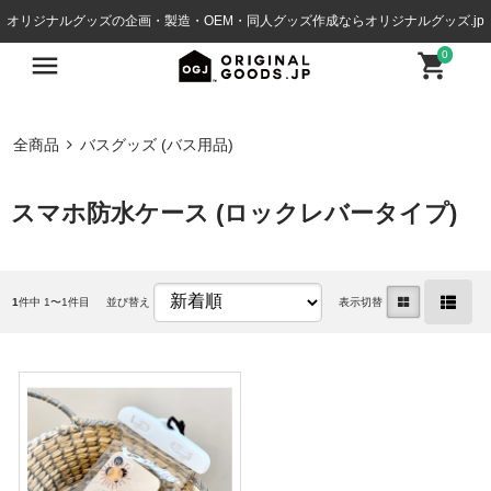
オリジナルグッズの企画・製造・OEM・同人グッズ作成ならオリジナルグッズ.jp
0
全商品
バスグッズ (バス用品)
スマホ防水ケース (ロックレバータイプ)
1
件中 1〜1件目
並び替え
表示切替