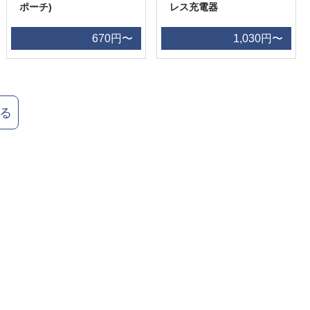
ポーチ)
レス充電器
670円〜
1,030円〜
る