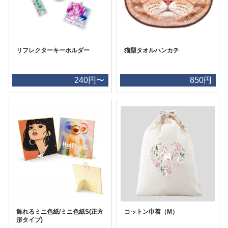
リフレクターキーホルダー
猫型タオルハンカチ
240円〜
850円
飾れるミニ色紙/ミニ色紙S(正方
コットン巾着（M）
形タイプ)