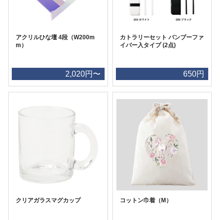
アクリルひな壇 4段（W200m
カトラリーセット バンブーファ
m）
イバー入タイプ (2点)
2,020円〜
650円
クリアガラスマグカップ
コットン巾着（M）