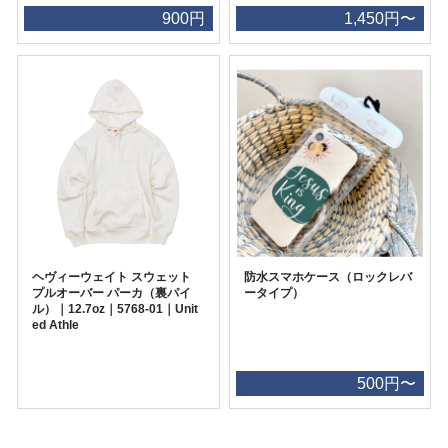
900円
1,450円〜
ヘヴィーウェイト スウェット
防水スマホケース（ロックレバ
プルオーバー パーカ（裏パイ
ータイプ）
ル）｜12.7oz｜5768-01｜Unit
ed Athle
500円〜