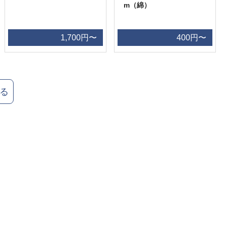
m（綿）
1,700円〜
400円〜
る