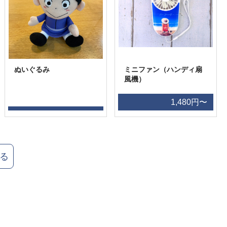
ぬいぐるみ
ミニファン（ハンディ扇
風機）
1,480円〜
る