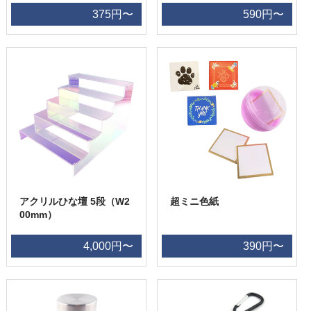
375円〜
590円〜
アクリルひな壇 5段（W2
超ミニ色紙
00mm）
4,000円〜
390円〜