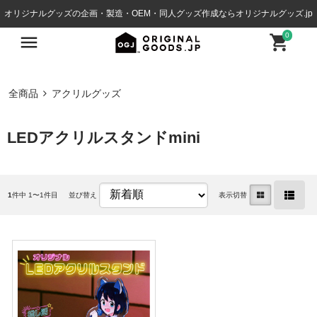
オリジナルグッズの企画・製造・OEM・同人グッズ作成ならオリジナルグッズ.jp
0
全商品
アクリルグッズ
LEDアクリルスタンドmini
1
件中 1〜1件目
並び替え
表示切替