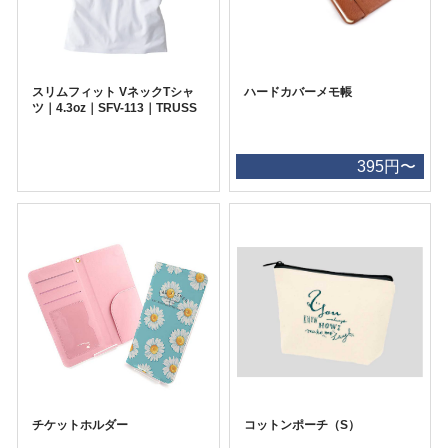
スリムフィット VネックTシャ
ハードカバーメモ帳
ツ｜4.3oz｜SFV-113｜TRUSS
395円〜
チケットホルダー
コットンポーチ（S）