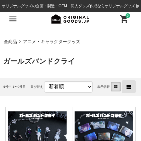
オリジナルグッズの企画・製造・OEM・同人グッズ作成ならオリジナルグッズ.jp
0
全商品
アニメ・キャラクターグッズ
ガールズバンドクライ
9
件中 1〜9件目
並び替え
表示切替