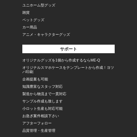
ユニホーム型グッズ
雑貨
ペットグッズ
カー用品
アニメ・キャラクターグッズ
サポート
オリジナルグッズを1個から作成するならME-Q
オリジナルスマホケースをテンプレートから作成！ヨツ
バ印刷
企画提案も可能
知識豊富なスタッフ対応
製造から物流まで一貫対応
サンプル作成も致します
小ロット生産も対応可能
お急ぎ案件相談下さい
アフターフォロー
品質管理・生産管理