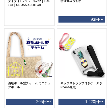
タイダイTシャツ｜6.2oz｜TDT-
折り畳みうちわ
148｜CROSS & STITCH
93円〜
酒瓶ボトル型チャーム ミニチュ
ネックストラップ付きケース (i
アボトル
Phone専用)
205円〜
1,220円〜