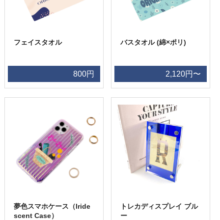
フェイスタオル
バスタオル (綿×ポリ)
800円
2,120円〜
夢色スマホケース（Iride
トレカディスプレイ ブル
scent Case）
ー