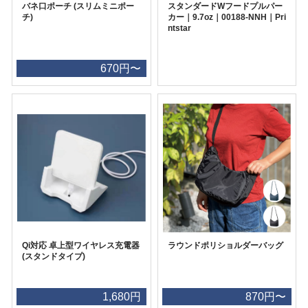
バネ口ポーチ (スリムミニポー
スタンダードWフードプルパー
チ)
カー｜9.7oz｜00188-NNH｜Pri
ntstar
670円〜
Qi対応 卓上型ワイヤレス充電器
ラウンドポリショルダーバッグ
(スタンドタイプ)
1,680円
870円〜