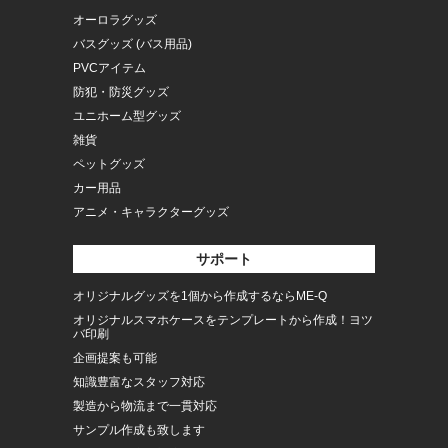
オーロラグッズ
バスグッズ (バス用品)
PVCアイテム
防犯・防災グッズ
ユニホーム型グッズ
雑貨
ペットグッズ
カー用品
アニメ・キャラクターグッズ
サポート
オリジナルグッズを1個から作成するならME-Q
オリジナルスマホケースをテンプレートから作成！ヨツ
バ印刷
企画提案も可能
知識豊富なスタッフ対応
製造から物流まで一貫対応
サンプル作成も致します