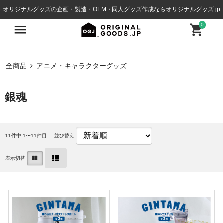
オリジナルグッズの企画・製造・OEM・同人グッズ作成ならオリジナルグッズ.jp
0
全商品
アニメ・キャラクターグッズ
銀魂
11
件中 1〜11件目
並び替え
表示切替