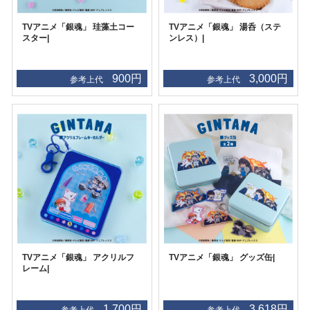
TVアニメ「銀魂」 珪藻土コー
TVアニメ「銀魂」 湯呑（ステ
スター|
ンレス）|
900円
3,000円
参考上代
参考上代
TVアニメ「銀魂」 アクリルフ
TVアニメ「銀魂」 グッズ缶|
レーム|
1,700円
3,618円
参考上代
参考上代