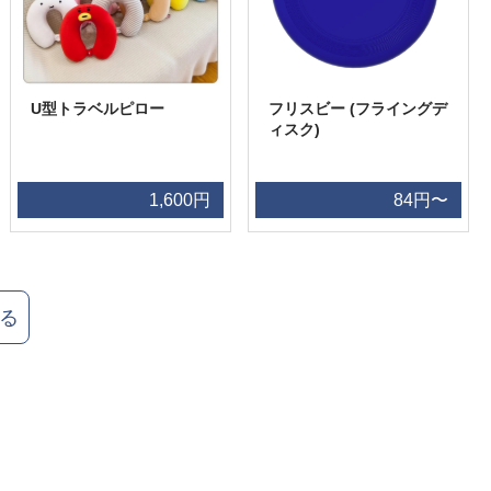
U型トラベルピロー
フリスビー (フライングデ
ィスク)
1,600円
84円〜
る