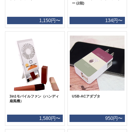
ー (2段)
1,150円〜
134円〜
3in1モバイルファン（ハンディ
USB-ACアダプタ
扇風機）
1,580円〜
950円〜