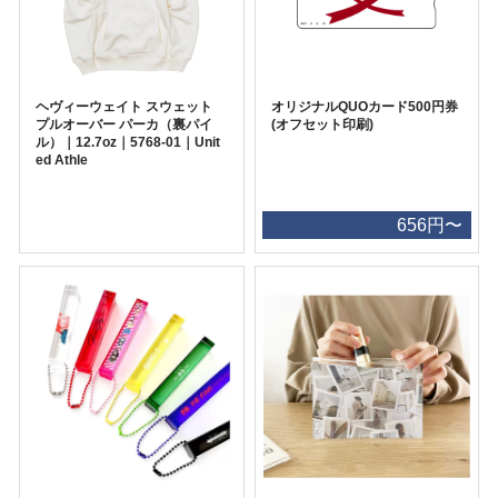
ヘヴィーウェイト スウェット
オリジナルQUOカード500円券
プルオーバー パーカ（裏パイ
(オフセット印刷)
ル）｜12.7oz｜5768-01｜Unit
ed Athle
656円〜