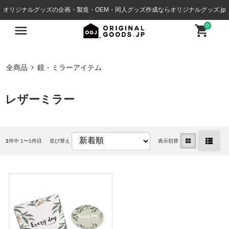
オリジナルグッズの企画・製造・OEM・同人グッズ作成ならオリジナルグッズ.jp
0
全商品
鏡・ミラーアイテム
レザーミラー
1
件中 1〜1件目
並び替え
表示切替