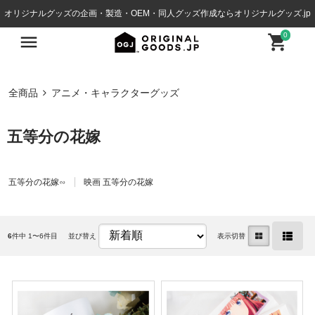
オリジナルグッズの企画・製造・OEM・同人グッズ作成ならオリジナルグッズ.jp
0
全商品
アニメ・キャラクターグッズ
五等分の花嫁
五等分の花嫁∽
映画 五等分の花嫁
6
件中 1〜6件目
並び替え
表示切替