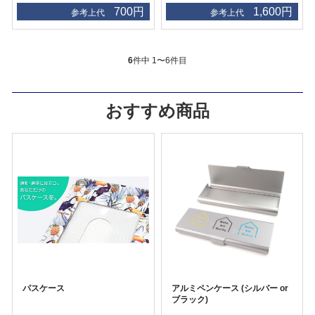
700円
1,600円
参考上代
参考上代
6
件中 1〜6件目
おすすめ商品
パスケース
アルミペンケース (シルバー or
ブラック)