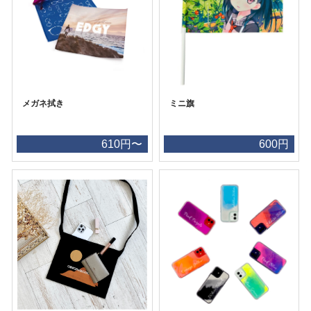
メガネ拭き
ミニ旗
610円〜
600円