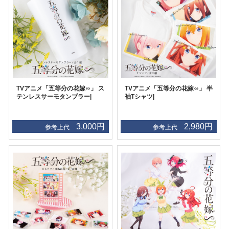
TVアニメ「五等分の花嫁∽」 ス
TVアニメ「五等分の花嫁∽」 半
テンレスサーモタンブラー|
袖Tシャツ|
3,000円
2,980円
参考上代
参考上代