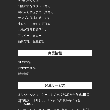
企画提案も可能
知識豊富なスタッフ対応
製造から物流まで一貫対応
サンプル作成も致します
小ロット生産も対応可能
お急ぎ案件相談下さい
アフターフォロー
品質管理・生産管理
商品情報
NEW商品
おすすめ商品
新着情報
関連サービス
オリジナルスマホケースやグッズを1個から作成ME-Q
国内最安！オリジナルTシャツが1枚から作れる
『TUQRU』
ワンランク上のオリジナルグッズ制作を！ヨツバ印刷