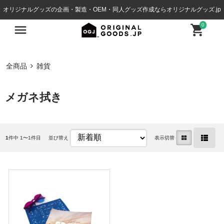
オリジナルグッズの企画・製造・OEM・同人グッズ作成ならオリジナルグッズ.jp
0
全商品
雑貨
メガネ拭き
1
件中 1〜1件目
並び替え
表示切替