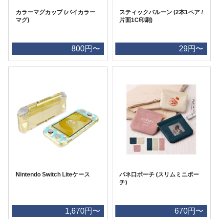
カラーマグカップ (バイカラー
スティックバルーン (2本1ペア /
マグ)
片面1C印刷)
800円〜
29円〜
Nintendo Switch Liteケース
バネ口ポーチ (スリムミニポー
チ)
1,670円〜
670円〜