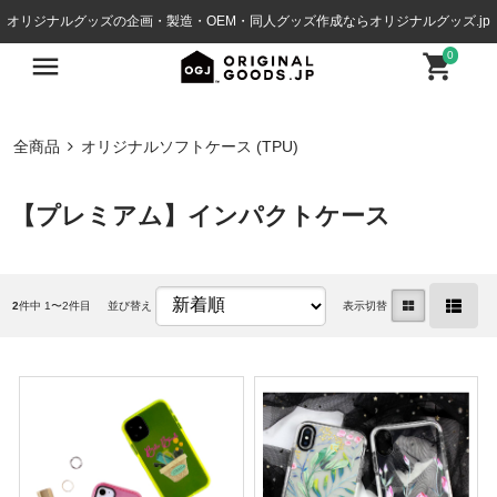
オリジナルグッズの企画・製造・OEM・同人グッズ作成ならオリジナルグッズ.jp
0
全商品
オリジナルソフトケース (TPU)
【プレミアム】インパクトケース
2
件中 1〜2件目
並び替え
表示切替