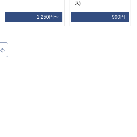
ス)
1,250円〜
990円
る