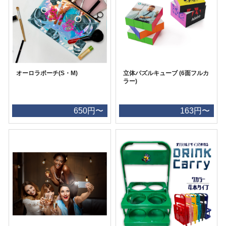
オーロラポーチ(S・M)
立体パズルキューブ (6面フルカ
ラー)
650円〜
163円〜