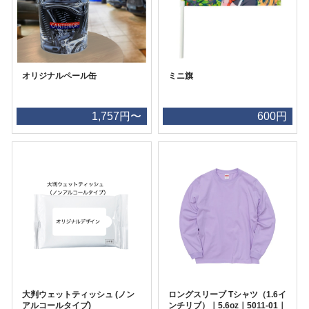
オリジナルペール缶
ミニ旗
1,757円〜
600円
大判ウェットティッシュ (ノン
ロングスリーブ Tシャツ（1.6イ
アルコールタイプ)
ンチリブ）｜5.6oz｜5011-01｜