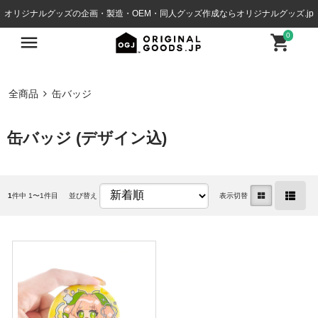
オリジナルグッズの企画・製造・OEM・同人グッズ作成ならオリジナルグッズ.jp
0
全商品
缶バッジ
缶バッジ (デザイン込)
1
件中 1〜1件目
並び替え
表示切替