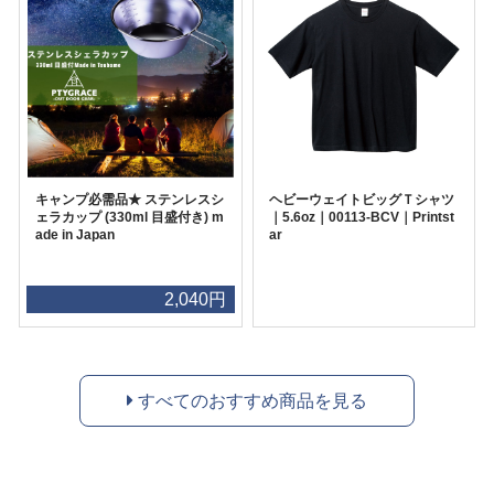
キャンプ必需品★ ステンレスシ
ヘビーウェイトビッグＴシャツ
ェラカップ (330ml 目盛付き) m
｜5.6oz｜00113-BCV｜Printst
ade in Japan
ar
2,040円
すべてのおすすめ商品を見る