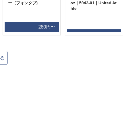
ー（フォンタブ)
oz｜5942-01｜United At
hle
280円〜
る