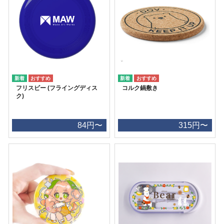
フリスビー (フライングディス
コルク鍋敷き
ク)
84円〜
315円〜