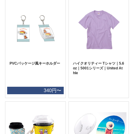
PVCパッケージ風キーホルダー
ハイクオリティー Tシャツ｜5.6
oz｜5001シリーズ｜United At
hle
340円〜