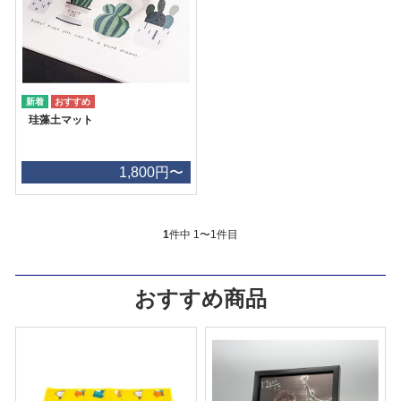
珪藻土マット
1,800円〜
1
件中 1〜1件目
おすすめ商品