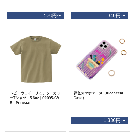
530円〜
340円〜
ヘビーウェイトリミテッドカラ
夢色スマホケース（Iridescent
ーTシャツ｜5.6oz｜00095-CV
Case）
E｜Printstar
1,330円〜