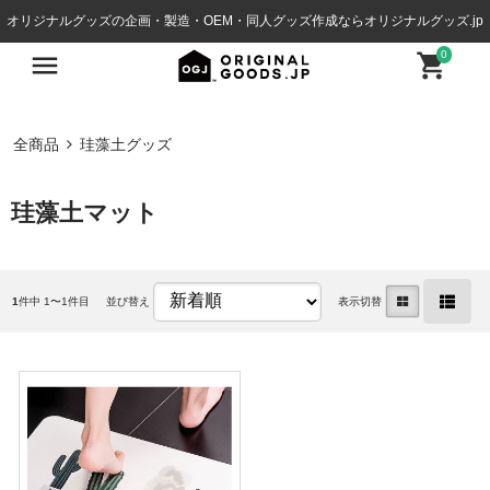
オリジナルグッズの企画・製造・OEM・同人グッズ作成ならオリジナルグッズ.jp
0
全商品
珪藻土グッズ
珪藻土マット
1
件中 1〜1件目
並び替え
表示切替