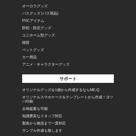
オーロラグッズ
バスグッズ (バス用品)
PVCアイテム
防犯・防災グッズ
ユニホーム型グッズ
雑貨
ペットグッズ
カー用品
アニメ・キャラクターグッズ
サポート
オリジナルグッズを1個から作成するならME-Q
オリジナルスマホケースをテンプレートから作成！ヨツ
バ印刷
企画提案も可能
知識豊富なスタッフ対応
製造から物流まで一貫対応
サンプル作成も致します