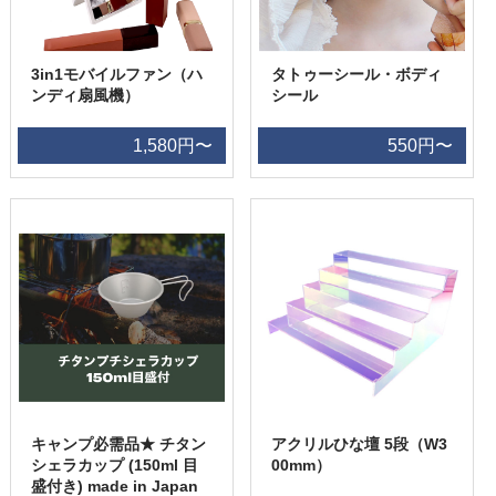
3in1モバイルファン（ハ
タトゥーシール・ボディ
ンディ扇風機）
シール
1,580円〜
550円〜
キャンプ必需品★ チタン
アクリルひな壇 5段（W3
シェラカップ (150ml 目
00mm）
盛付き) made in Japan