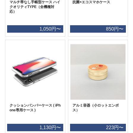
マルチ帯なし手帳型ケース ハイ
抗菌×エコスマホケース
クオリティTYPE（全機種対
応）
1,050円〜
850円〜
クッションバンパーケース ( iPh
アルミ容器（小ロットエンボ
one専用ケース )
ス）
1,130円〜
223円〜