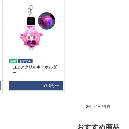
LEDアクリルキーホルダ
ー
510円〜
2
件中 1〜2件目
おすすめ商品